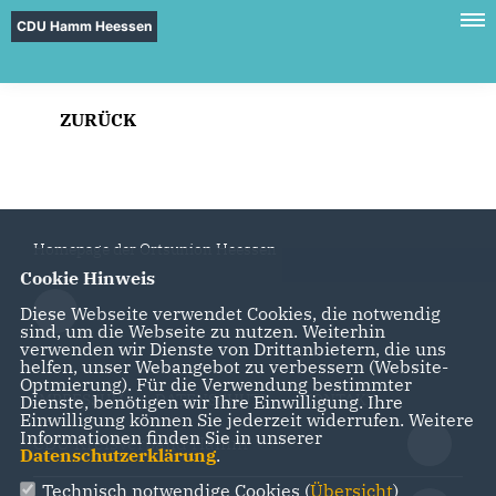
CDU Hamm Heessen
ZURÜCK
Homepage der Ortsunion Heessen
Cookie Hinweis
Diese Webseite verwendet Cookies, die notwendig
sind, um die Webseite zu nutzen. Weiterhin
verwenden wir Dienste von Drittanbietern, die uns
helfen, unser Webangebot zu verbessern (Website-
Optmierung). Für die Verwendung bestimmter
IMPRESSUM
DATENSCHUTZ
KONTAKT
Dienste, benötigen wir Ihre Einwilligung. Ihre
Einwilligung können Sie jederzeit widerrufen. Weitere
Informationen finden Sie in unserer
CDU Kreisverband Hamm
Datenschutzerklärung
.
Technisch notwendige Cookies (
Übersicht
)