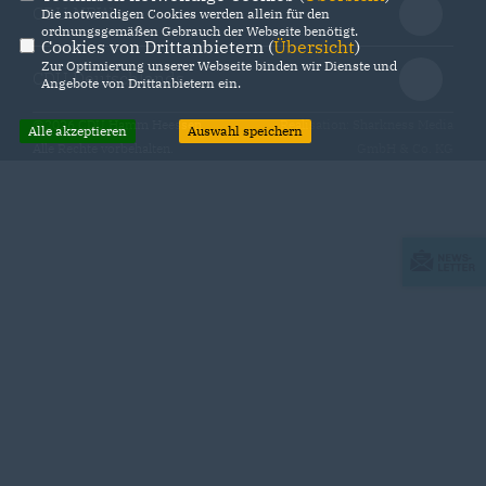
CDU NRW
Die notwendigen Cookies werden allein für den
ordnungsgemäßen Gebrauch der Webseite benötigt.
Cookies von Drittanbietern (
Übersicht
)
Zur Optimierung unserer Webseite binden wir Dienste und
CDU Deutschlands
Angebote von Drittanbietern ein.
@2026 CDU Hamm Heessen
Realisation: Sharkness Media
Alle akzeptieren
Auswahl speichern
Alle Rechte vorbehalten.
GmbH & Co. KG