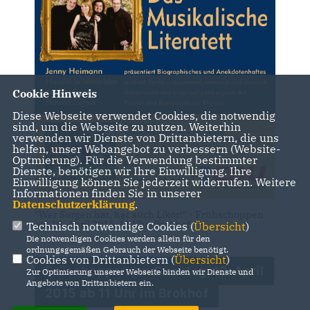
Cookie Hinweis
Diese Webseite verwendet Cookies, die notwendig
sind, um die Webseite zu nutzen. Weiterhin
verwenden wir Dienste von Drittanbietern, die uns
helfen, unser Webangebot zu verbessern (Website-
Optmierung). Für die Verwendung bestimmter
Dienste, benötigen wir Ihre Einwilligung. Ihre
Einwilligung können Sie jederzeit widerrufen. Weitere
Informationen finden Sie in unserer
Datenschutzerklärung
.
"Wer Sorgen hat, hat auch Likör!" - Frühschoppen
am 19. April 2015, 11 Uhr, Brokhof
Technisch notwendige Cookies (
Übersicht
)
Die notwendigen Cookies werden allein für den
ordnungsgemäßen Gebrauch der Webseite benötigt.
Cookies von Drittanbietern (
Übersicht
)
Früschoppen am Sonntag, 19. April
Zur Optimierung unserer Webseite binden wir Dienste und
Angebote von Drittanbietern ein.
2015 ab 11 Uhr im Brokhof