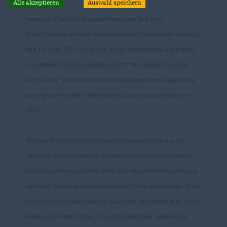
Alle akzeptieren
Auswahl speichern
Heessen. Die CDU Ortsunion Heessen lädt zum
Frühschoppen mit dem Musikalischen Literatett am Sonntag,
den 19. April 2015, ab 11 Uhr in den Brokhof ein. Nach dem
von Wilhelm Busch geprägten Satz "Wer Sorgen hat, hat
auch Likör!" wird ein Unterhaltsungsprogramm angeboten,
dass gleichermaßen unterhaltend und anspruchsvoll sein
wird.
Wilhelm Busch ist als berühmter Humorist nicht nur der
Vater von Max und Mortiz, sondern hatte auch eine andere
tiefsinnig melancholische Seite. Das Musikalische Literatett
will beide Seiten beleuchten und auch eher unbekannte Texte
vorstellen. Das Musikalische Literatett bestehend aus Jenny
Heimann, Freddy Pieper, Harald Schönfelder und Harald