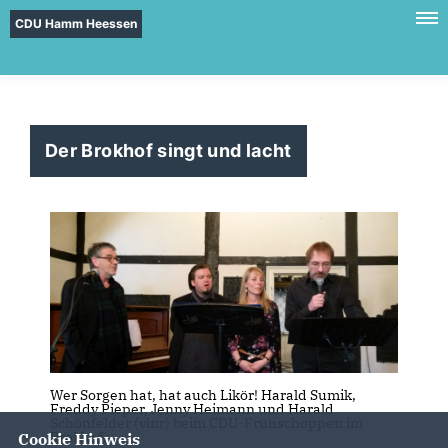
CDU Hamm Heessen
Der Brokhof singt und lacht
Wer Sorgen hat, hat auch Likör! Harald Sumik,
Freddy Pieper, Jenny Heimann und Harald
Schönfelder (vlnr) beim CDU-Frühschoppen im
Brokhof.
Cookie Hinweis