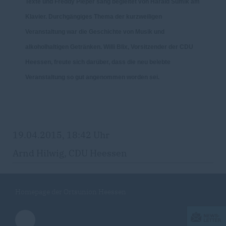
Texte und Freddy Pieper sang begleitet von Harald Sumik am
Klavier. Durchgängiges Thema der kurzweiligen
Veranstaltung war die Geschichte von Musik und
alkoholhaltigen Getränken. Willi Blix, Vorsitzender der CDU
Heessen, freute sich darüber, dass die neu belebte
Veranstaltung so gut angenommen worden sei.
19.04.2015, 18:42 Uhr
Arnd Hilwig, CDU Heessen
Homepage der Ortsunion Heessen