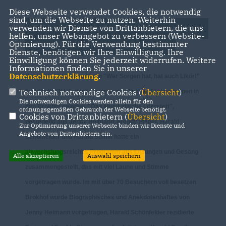
Diese Webseite verwendet Cookies, die notwendig
sind, um die Webseite zu nutzen. Weiterhin
verwenden wir Dienste von Drittanbietern, die uns
Frühschoppen der CDU Heessen mit
helfen, unser Webangebot zu verbessern (Website-
Optmierung). Für die Verwendung bestimmter
dem Musikalischen Literatett
Dienste, benötigen wir Ihre Einwilligung. Ihre
Einwilligung können Sie jederzeit widerrufen. Weitere
Informationen finden Sie in unserer
Datenschutzerklärung
.
Heessen. Unter dem Motto "Wer Sorgen hat, hat auch Likör!"
Technisch notwendige Cookies (
Übersicht
)
hatte die CDU Heessen zum musikalischen Frühschoppen in
Die notwendigen Cookies werden allein für den
den Brokhof geladen. "Das Musikalische Literatett",
ordnungsgemäßen Gebrauch der Webseite benötigt.
Cookies von Drittanbietern (
Übersicht
)
bestehend aus Jenny Heimann, Freddy Pieper, Harald
Zur Optimierung unserer Webseite binden wir Dienste und
Angebote von Drittanbietern ein.
Schönfelder und Harald Sumik hatte ein
abwechslungsreiches Programm aus Lesungen und Gesang
Alle akzeptieren
Auswahl speichern
zusammengestellt, das mit viel Laune und Stimme
vorgetragen wurde. Im mit über 70 Besuchern voll besetzen
Brokhof wurde Biographisches und Anekdotenhaftes von
Jenny Heimann vorgetragen, Harald Schönfelder rezidierte