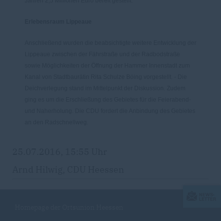
Jahren 2,5 Millionen Euro bereit gestellt.
Erlebensraum Lippeaue
Anschließend wurden die beabsichtigte weitere Entwicklung der
Lippeaue zwischen der Fährstraße und der Radbodstraße
sowie Möglichkeiten der Öffnung der Hammer Innenstadt zum
Kanal von Stadtbaurätin Rita Schulze Böing vorgestellt. - Die
Deichverlegung stand im Mittelpunkt der Diskussion. Zudem
ging es um die Erschließung des Gebietes für die Feierabend-
und Naherholung. Die CDU fordert die Anbindung des Gebietes
an den Radschnellweg.
25.07.2016, 15:55 Uhr
Arnd Hilwig, CDU Heessen
Homepage der Ortsunion Heessen