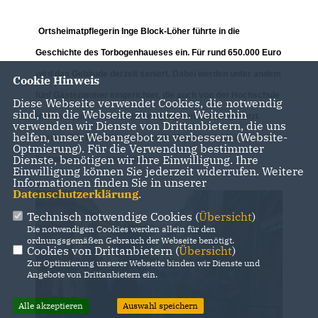
Ortsheimatpflegerin Inge Block-Löher führte in die
Geschichte des Torbogenhaueses ein. Für rund 650.000 Euro
wird das Gebäude derzeit saniert. Dabei werden unter andem
Cookie Hinweis
fünf Gästezimmer eingerichtet, die auch von der Hochschule
Diese Webseite verwendet Cookies, die notwendig
sind, um die Webseite zu nutzen. Weiterhin
Hamm-Lippstadt zur Unterbringung von Gästen genutzt
verwenden wir Dienste von Drittanbietern, die uns
helfen, unser Webangebot zu verbessern (Website-
werden. Die Besucher nutzten die Möglichkeit, das
Optmierung). Für die Verwendung bestimmter
Dienste, benötigen wir Ihre Einwilligung. Ihre
Torbogenhaus zu besichtigen.
Einwilligung können Sie jederzeit widerrufen. Weitere
Informationen finden Sie in unserer
Datenschutzerklärung
.
Technisch notwendige Cookies (
Übersicht
)
Die notwendigen Cookies werden allein für den
ordnungsgemäßen Gebrauch der Webseite benötigt.
Cookies von Drittanbietern (
Übersicht
)
Zur Optimierung unserer Webseite binden wir Dienste und
Angebote von Drittanbietern ein.
Alle akzeptieren
Auswahl speichern