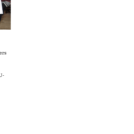
ers
U-