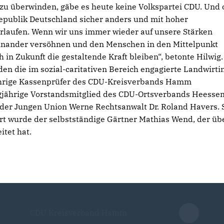
 zu überwinden, gäbe es heute keine Volkspartei CDU. Und
epublik Deutschland sicher anders und mit hoher
erlaufen. Wenn wir uns immer wieder auf unsere Stärken
einander versöhnen und den Menschen in den Mittelpunkt
 in Zukunft die gestaltende Kraft bleiben“, betonte Hilwig.
den die im sozial-caritativen Bereich engagierte Landwirti
ährige Kassenprüfer des CDU-Kreisverbands Hamm
ngjährige Vorstandsmitglied des CDU-Ortsverbands Heessen
 der Jungen Union Werne Rechtsanwalt Dr. Roland Havers. 
hrt wurde der selbstständige Gärtner Mathias Wend, der üb
tet hat.
CDU Kreisverband Hamm