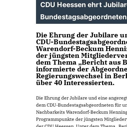
CDU Heessen ehrt Jubilare
Bundestagsabgeordneten
Die Ehrung der Jubilare u
CDU-Bundestagsabgeordne
Warendorf-Beckum Henn
der jüngsten Mitgliederv
dem Thema „Bericht aus Ber
informierte der Abgeordne
Regierungswechsel in Ber
über 40 Interessierten.
Die Ehrung der Jubilare und eine angereg
dem CDU-Bundestagsabgeordneten für u
Nachbarkeits Warendorf-Beckum Hennin
Programmpunkte der jüngsten Mitgliede
der CDU Heessen. Unter dem Thema „Beric