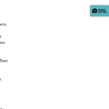
ers,
r
en.
fnet
n