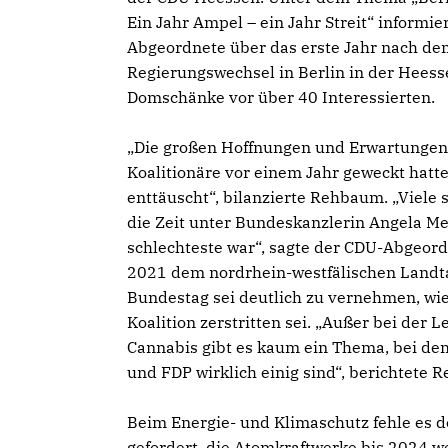
Ein Jahr Ampel – ein Jahr Streit“ informie
Abgeordnete über das erste Jahr nach de
Regierungswechsel in Berlin in der Heess
Domschänke vor über 40 Interessierten.
Die großen Hoffnungen und Erwartungen,
Koalitionäre vor einem Jahr geweckt hatt
enttäuscht“, bilanzierte Rehbaum. „Viele st
die Zeit unter Bundeskanzlerin Angela Me
schlechteste war“, sagte der CDU-Abgeord
2021 dem nordrhein-westfälischen Landt
Bundestag sei deutlich zu vernehmen, wie
Koalition zerstritten sei. „Außer bei der 
Cannabis gibt es kaum ein Thema, bei de
und FDP wirklich einig sind“, berichtete 
Beim Energie- und Klimaschutz fehle es 
gefordert, die Atomkraftwerke bis 2024 wei