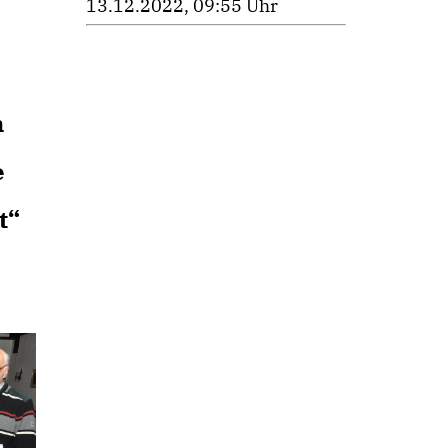
13.12.2022, 09:55 Uhr
m
e
t“