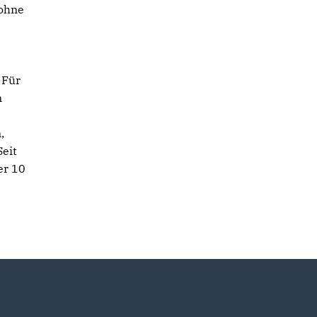
 ohne
 Für
n
,
Seit
er 10