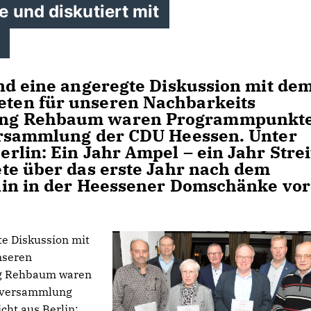
 und diskutiert mit
nd eine angeregte Diskussion mit de
ten für unseren Nachbarkeits
ing Rehbaum waren Programmpunkt
ersammlung der CDU Heessen. Unter
lin: Ein Jahr Ampel – ein Jahr Strei
te über das erste Jahr nach dem
lin in der Heessener Domschänke vor
te Diskussion mit
nseren
g Rehbaum waren
rversammlung
ht aus Berlin: