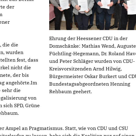
rte der
m
ener
Ehrung der Heessener CDU in der
 die die
Domschänke: Mathias Wend, Auguste
en, wurden
Füchtling-Hegemann, Dr. Roland Hav
ellten fest, dass
und Peter Schläger wurden von CDU-
rkel nicht die
Kreisvorsitzenden Arnd Hilwig,
nete, der bis
Bürgermeister Oskar Burkert und CD
ag angehörte.Im
Bundestagsabgeordneten Henning
 sehr die
Rehbaum geehert.
Legalisierung von
m sich SPD, Grüne
Rehbaum.
der Ampel an Pragmatismus. Statt, wie von CDU und CSU
terlaufen zu lassen, habe sich die Koalition nur auf einen