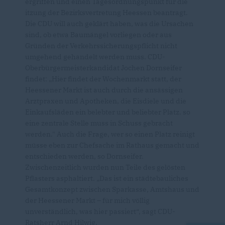
ergriffen und einen Tagesordnungspunkt für die
itzung der Bezirksvertretung Heessen beantragt.
Die CDU will auch geklärt haben, was die Ursachen
sind, ob etwa Baumängel vorliegen oder aus
Gründen der Verkehrssicherungspflicht nicht
umgehend gehandelt werden muss. CDU-
Oberbürgermeisterkandidat Jochen Dornseifer
findet: „Hier findet der Wochenmarkt statt, der
Heessener Markt ist auch durch die ansässigen
Arztpraxen und Apotheken, die Eisdiele und die
Einkaufsläden ein belebter und beliebter Platz. so
eine zentrale Stelle muss in Schuss gebracht
werden." Auch die Frage, wer so einen Platz reinigt
müsse eben zur Chefsache im Rathaus gemacht und
entschieden werden, so Dornseifer.
Zwischenzeitlich wurden nun Teile des gelösten
Pflasters asphaltiert. „Das ist ein städtebauliches
Gesamtkonzept zwischen Sparkasse, Amtshaus und
der Heessener Markt – für mich völlig
unverständlich, was hier passiert“, sagt CDU-
Ratsherr Arnd Hilwig.