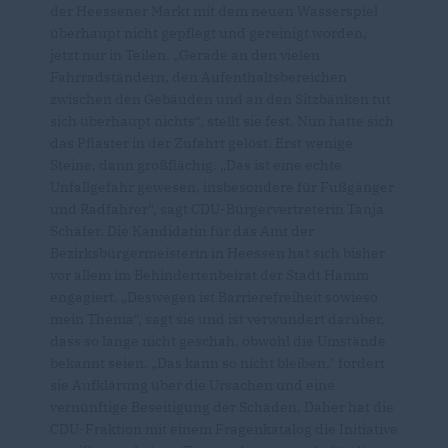
der Heessener Markt mit dem neuen Wasserspiel
überhaupt nicht gepflegt und gereinigt worden,
jetzt nur in Teilen. „Gerade an den vielen
Fahrradständern, den Aufenthaltsbereichen
zwischen den Gebäuden und an den Sitzbänken tut
sich überhaupt nichts“, stellt sie fest. Nun hatte sich
das Pflaster in der Zufahrt gelöst. Erst wenige
Steine, dann großflächig. „Das ist eine echte
Unfallgefahr gewesen, insbesondere für Fußgänger
und Radfahrer“, sagt CDU-Bürgervertreterin Tanja
Schäfer. Die Kandidatin für das Amt der
Bezirksbürgermeisterin in Heessen hat sich bisher
vor allem im Behindertenbeirat der Stadt Hamm
engagiert. „Deswegen ist Barrierefreiheit sowieso
mein Thema“, sagt sie und ist verwundert darüber,
dass so lange nicht geschah, obwohl die Umstände
bekannt seien. „Das kann so nicht bleiben," fordert
sie Aufklärung über die Ursachen und eine
vernünftige Beseitigung der Schäden. Daher hat die
CDU-Fraktion mit einem Fragenkatalog die Initiative