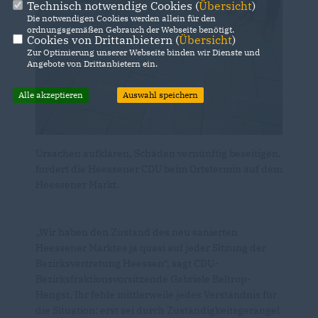
Technisch notwendige Cookies (
Übersicht
)
Die notwendigen Cookies werden allein für den
ordnungsgemäßen Gebrauch der Webseite benötigt.
Cookies von Drittanbietern (
Übersicht
)
Zur Optimierung unserer Webseite binden wir Dienste und
Angebote von Drittanbietern ein.
Alle akzeptieren
Auswahl speichern
Ursachen aufklären, Schäden vernünftig beseitigen,
fordert die Heessener CDU beim Ortstermin auf dem
Heessener Markt.
Wir haben den Zustand des neu sanierten
Heessener Marktes ja quasi auf jeder Sitzung der
Bezirksvertretung Heessen“, sagt CDU-
Bezirksfraktionsvorsitzende Gabriele Beltrop-
Hengst. Ihr fehle mittlerweile jedes Verständnis für
die Situation: erst sei durch Zuständigkeitsgerangel