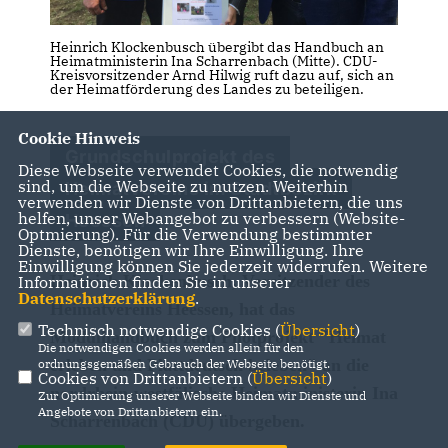
Heinrich Klockenbusch übergibt das Handbuch an
Heimatministerin Ina Scharrenbach (Mitte). CDU-
Kreisvorsitzender Arnd Hilwig ruft dazu auf, sich an
der Heimatförderung des Landes zu beteiligen.
Cookie Hinweis
Grundschulprojekt des
Diese Webseite verwendet Cookies, die notwendig
sind, um die Webseite zu nutzen. Weiterhin
Heimatvereins im Stadtbezirk
verwenden wir Dienste von Drittanbietern, die uns
helfen, unser Webangebot zu verbessern (Website-
Heessen
Optmierung). Für die Verwendung bestimmter
Dienste, benötigen wir Ihre Einwilligung. Ihre
Einwilligung können Sie jederzeit widerrufen. Weitere
Heinrich Klockenbusch, Vorsitzender des
Informationen finden Sie in unserer
Datenschutzerklärung
.
Heimatvereins Heessen, hat das
Technisch notwendige Cookies (
Übersicht
)
Modulhandbuch zum Pilotprojekt "Heimat
Die notwendigen Cookies werden allein für den
erleben und Plattdeutsch beleben" an die
ordnungsgemäßen Gebrauch der Webseite benötigt.
Cookies von Drittanbietern (
Übersicht
)
nordrhein-westfälische Heimatministerin Ina
Zur Optimierung unserer Webseite binden wir Dienste und
Angebote von Drittanbietern ein.
Scharrenbach (CDU) übergeben.