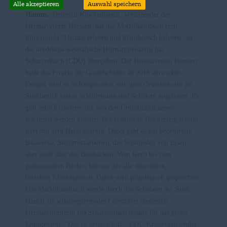
Alle akzeptieren
Auswahl speichern
Hamm.
Heinrich Klockenbusch, Vorsitzender des
Heimatvereins Heessen, hat das Modulhandbuch zum
Pilotprojekt "Heimat erleben und Plattdeutsch beleben" an
die nordrhein-westfälische Heimatministerin Ina
Scharrenbach (CDU) übergeben.
Der Heimatverein Heessen
hatte das Projekt für Grundschulen ab 2016 entwickelt.
Derzeit wird es in Kooperation mit allen Grundschulen im
Stadtbezirk vielen Schülerinnen und Schülern angeboten. Es
gibt zehn Einheiten, die von den Grundschulklassen
erarbeitet werden können. Die praktische Umsetzung erfolgt
stets mit dem Heimatverein. Dabei geht es um bedeutende
Bauwerke, Steinmetzarbeiten, das Schmieden von Eisen,
aber auch über das Brotbacken. Vom Korn bis zum
gemeinsamen Backen können das alle miterleben,
berichtet Klockenbusch. Dabei wird plattdeutsch gesprochen.
Das Modulhandbuch wurde durch das Schulamt der Stadt
Hamm als schulbegleitendes Lehrmittel eingestuft.
Heimatministerin Ina Scharrenbach dankte für das große
Engagement: "Das ist beispielhaft." CDU-Kreisvorsitzender