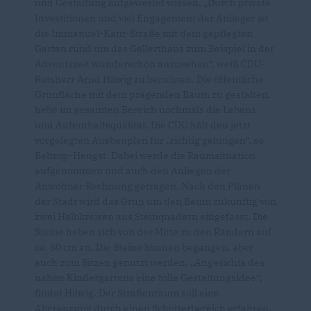
und Gestaltung aufgewertet wissen. „Durch private
Investitionen und viel Engagement der Anlieger ist
die Immanuel-Kant-Straße mit dem gepflegten
Garten rund um das Gellerthaus zum Beispiel in der
Adventszeit wunderschön anzusehen“, weiß CDU-
Ratsherr Arnd Hilwig zu berichten. Die öffentliche
Grünfläche mit dem prägenden Baum zu gestalten,
hebe im gesamten Bereich nochmals die Lebens-
und Aufenthaltsqualität. Die CDU hält den jetzt
vorgelegten Ausbauplan für „richtig gelungen“, so
Beltrop-Hengst. Dabei werde die Raumsituation
aufgenommen und auch den Anliegen der
Anwohner Rechnung getragen. Nach den Plänen
der Stadt wird das Grün um den Baum zukünftig von
zwei Halbkreisen aus Steinquadern eingefasst. Die
Steine heben sich von der Mitte zu den Rändern auf
ca. 50 cm an. Die Steine können begangen, aber
auch zum Sitzen genutzt werden. „Angesichts des
nahen Kindergartens eine tolle Gestaltungsidee“,
findet Hilwig. Der Straßenraum soll eine
Abgrenzung durch einen Schotterbereich erfahren.